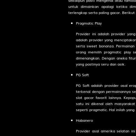
sekalipun pasti mengenal atau famili
untuk dimainkan apalagi ketika dim
terlengkap serta paling gacor. Berikut 
Pragmatic Play
Provider ini adalah provider yan
adalah provider yang menciptakan 
serta sweet bonanza. Permainan i
orang memilih pragmatic play s
dimenangkan. Dengan aneka fitur
yang pastinya seru dan asik.
PG Soft
PG Soft adalah provider asal er
terkenal dengan permainannya se
slot gacor favorit lainnya. Kep
satu ini dikenal oleh masyarakat
seperti pragmatic. Hal inilah yan
Habanero
Provider asal amerika selatan in