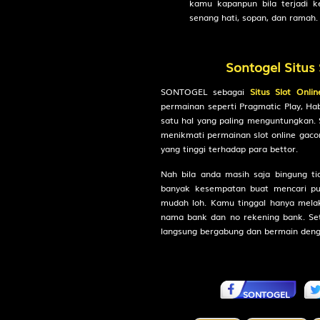
kamu kapanpun bila terjadi 
senang hati, sopan, dan ramah.
Sontogel Situs 
SONTOGEL sebagai
Situs Slot Onli
permainan seperti Pragmatic Play, Ha
satu hal yang paling menguntungkan.
menikmati permainan slot online gac
yang tinggi terhadap para bettor.
Nah bila anda masih saja bingung t
banyak kesempatan buat mencari pund
mudah loh. Kamu tinggal hanya mela
nama bank dan no rekening bank. Se
langsung bergabung dan bermain deng
SONTOGEL