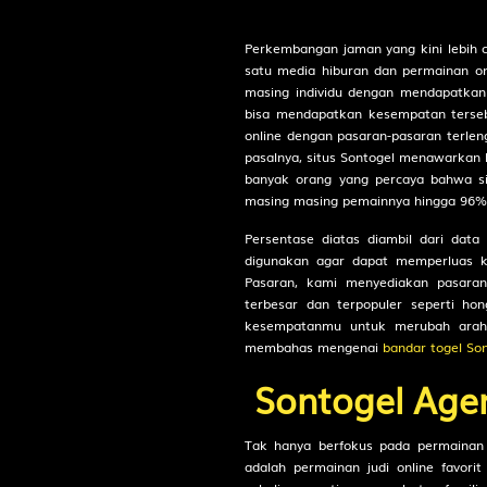
Perkembangan jaman yang kini lebih ca
satu media hiburan dan permainan on
masing individu dengan mendapatkan
bisa mendapatkan kesempatan terse
online dengan pasaran-pasaran terlen
pasalnya, situs Sontogel menawarkan 
banyak orang yang percaya bahwa s
masing masing pemainnya hingga 96%
Persentase diatas diambil dari dat
digunakan agar dapat memperluas 
Pasaran, kami menyediakan pasara
terbesar dan terpopuler seperti hon
kesempatanmu untuk merubah arah h
membahas mengenai
bandar togel So
Sontogel Agen
Tak hanya berfokus pada permainan
adalah permainan judi online favor