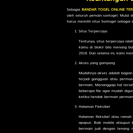
Sebagai
BANDAR TOGEL ONLINE TER
oleh seluruh pemain sontogel. Mulai 
harus memilih situs Sontogel sebagai si
Situs Terpercaya
Tentunya, situs terpercaya ial
kamu di blokir bila menang buk
2018. Dan selama ini, kami memi
Akses yang gampang
Mudahnya akses adalah bagian pe
terjadi gangguan atau perma
bermain. Menanggapi hal terse
beberapa file agar mudah digu
ketika hendak bermain permai
Halaman Fleksibel
Halaman fleksibel atau ramah
apapun. Baik mobile ataupun
bermain judi dengan tenang 